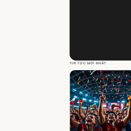
TIN TỨC MỚI NHẤT