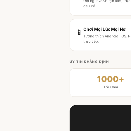
Đội ngũ CSKH tận tâm, trực 
đều có.
Chơi Mọi Lúc Mọi Nơi
📱
Tương thích Android, iOS, P
trực tiếp.
UY TÍN KHẲNG ĐỊNH
1000+
Trò Chơi