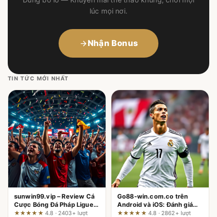
lúc mọi nơi.
Nhận Bonus
TIN TỨC MỚI NHẤT
sunwin99.vip – Review Cá
Go88-win.com.co trên
Cược Bóng Đá Pháp Ligue
Android và iOS: Đánh giá
1: Đọc Kỹ Trước Khi Nạp
thẳng thắn từ người dùng
★★★★★
4.8 · 2403+ lượt
★★★★★
4.8 · 2862+ lượt