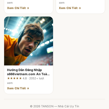
Tiền
lâu năm
xem
xem
Xem Chi Tiết →
Xem Chi Tiết →
Hướng Dẫn Đăng Nhập
s666vietnam.com An Toàn
Trên Điện Thoại
★★★★★
4.8 · 2052+ lượt
xem
Xem Chi Tiết →
© 2026 TANSON — Nhà Cái Uy Tín