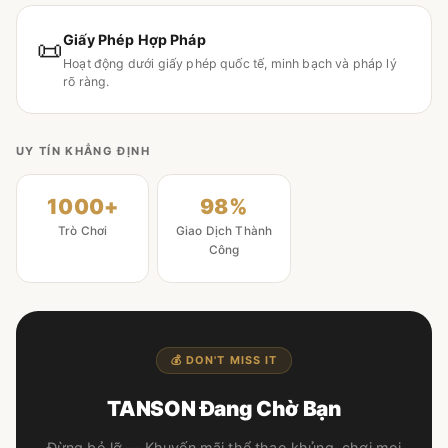
Giấy Phép Hợp Pháp
📜
Hoạt động dưới giấy phép quốc tế, minh bạch và pháp lý
rõ ràng.
UY TÍN KHẲNG ĐỊNH
1000+
98%
Trò Chơi
Giao Dịch Thành
Công
💰 DON'T MISS IT
TANSON Đang Chờ Bạn
Đừng bỏ lỡ — Khuyến mãi thể thao khủng, chơi mọi