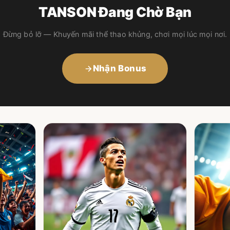
TANSON Đang Chờ Bạn
Đừng bỏ lỡ — Khuyến mãi thể thao khủng, chơi mọi lúc mọi nơi.
Nhận Bonus