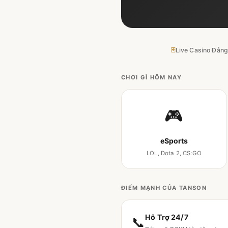
🃏
Live Casino Đẳn
CHƠI GÌ HÔM NAY
🎮
eSports
LOL, Dota 2, CS:GO
ĐIỂM MẠNH CỦA TANSON
Hỗ Trợ 24/7
📞