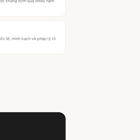
ược khẳng định qua nhiều năm.
ốc tế, minh bạch và pháp lý rõ