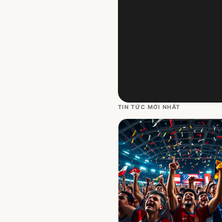
TIN TỨC MỚI NHẤT