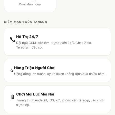
Cược đua ngựa
ĐIỂM MẠNH CỦA TANSON
Hỗ Trợ 24/7
📞
Đội ngũ CSKH tận tâm, trực tuyến 24/7. Chat, Zalo,
Telegram đều có.
Hàng Triệu Người Chơi
⭐
Cộng đồng lớn mạnh, uy tín được khẳng định qua nhiều năm.
Chơi Mọi Lúc Mọi Nơi
📱
Tương thích Android, iOS, PC. Không cần tải app, vào chơi
trực tiếp.