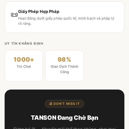
Giấy Phép Hợp Pháp
📜
Hoạt động dưới giấy phép quốc tế, minh bạch và pháp lý
rõ ràng.
UY TÍN KHẲNG ĐỊNH
1000+
98%
Trò Chơi
Giao Dịch Thành
Công
💰 DON'T MISS IT
TANSON Đang Chờ Bạn
Đừng bỏ lỡ — Khuyến mãi thể thao khủng, chơi mọi