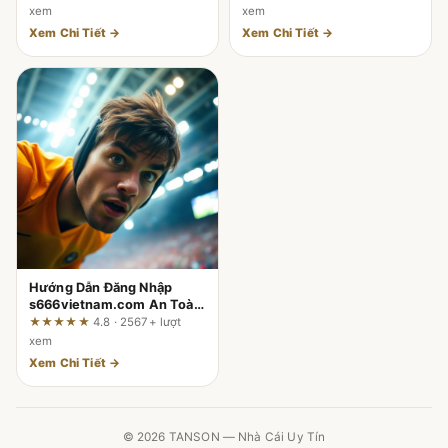
Tiền
lâu năm
xem
xem
Xem Chi Tiết →
Xem Chi Tiết →
Hướng Dẫn Đăng Nhập
s666vietnam.com An Toàn
Trên Điện Thoại
★★★★★
4.8 · 2567+ lượt
xem
Xem Chi Tiết →
© 2026 TANSON — Nhà Cái Uy Tín