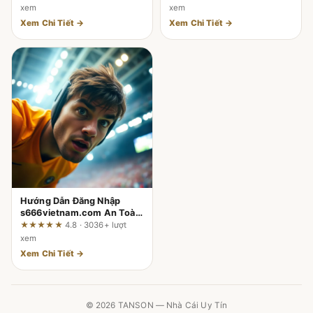
Tiền
lâu năm
xem
xem
Xem Chi Tiết →
Xem Chi Tiết →
Hướng Dẫn Đăng Nhập
s666vietnam.com An Toàn
Trên Điện Thoại
★★★★★
4.8 · 3036+ lượt
xem
Xem Chi Tiết →
© 2026 TANSON — Nhà Cái Uy Tín