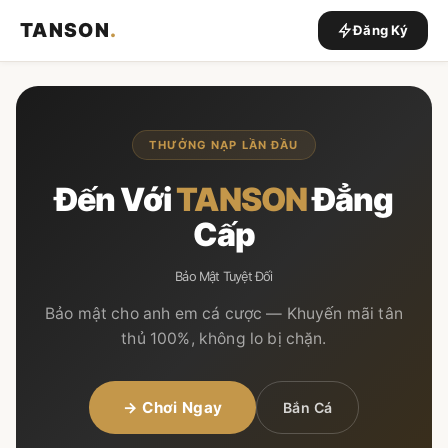
TANSON
.
Đăng Ký
THƯỞNG NẠP LẦN ĐẦU
Đến Với
TANSON
Đẳng
Cấp
Bảo Mật Tuyệt Đối
Bảo mật cho anh em cá cược — Khuyến mãi tân
thủ 100%, không lo bị chặn.
→ Chơi Ngay
Bắn Cá