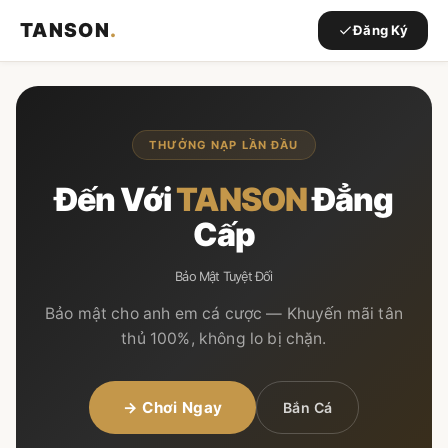
TANSON
.
Đăng Ký
THƯỞNG NẠP LẦN ĐẦU
Đến Với
TANSON
Đẳng
Cấp
Bảo Mật Tuyệt Đối
Bảo mật cho anh em cá cược — Khuyến mãi tân
thủ 100%, không lo bị chặn.
→ Chơi Ngay
Bắn Cá