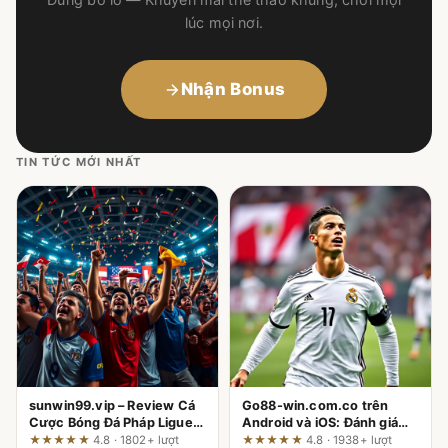
lúc mọi nơi.
Nhận Bonus
TIN TỨC MỚI NHẤT
sunwin99.vip – Review Cá
Go88-win.com.co trên
Cược Bóng Đá Pháp Ligue
Android và iOS: Đánh giá
1: Đọc Kỹ Trước Khi Nạp
thẳng thắn từ người dùng
★★★★★
4.8 · 1802+ lượt
★★★★★
4.8 · 1938+ lượt