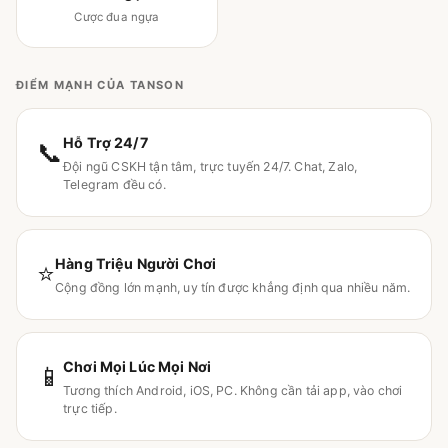
Cược đua ngựa
ĐIỂM MẠNH CỦA TANSON
Hỗ Trợ 24/7
📞
Đội ngũ CSKH tận tâm, trực tuyến 24/7. Chat, Zalo,
Telegram đều có.
Hàng Triệu Người Chơi
⭐
Cộng đồng lớn mạnh, uy tín được khẳng định qua nhiều năm.
Chơi Mọi Lúc Mọi Nơi
📱
Tương thích Android, iOS, PC. Không cần tải app, vào chơi
trực tiếp.