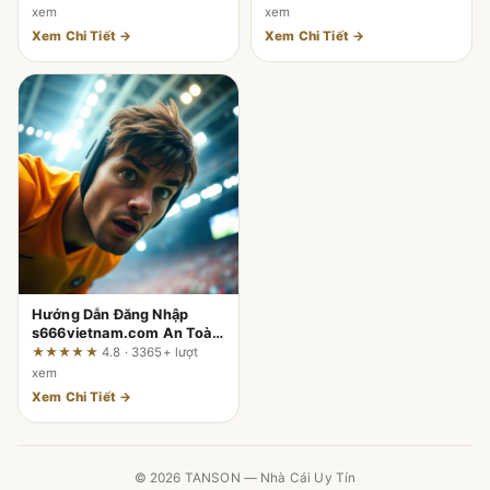
Tiền
lâu năm
xem
xem
Xem Chi Tiết →
Xem Chi Tiết →
Hướng Dẫn Đăng Nhập
s666vietnam.com An Toàn
Trên Điện Thoại
★★★★★
4.8 · 3365+ lượt
xem
Xem Chi Tiết →
© 2026 TANSON — Nhà Cái Uy Tín