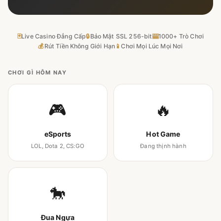
🃏
Live Casino Đẳng Cấp
🔒
Bảo Mật SSL 256-bit
🎰
1000+ Trò Chơi
💰
Rút Tiền Không Giới Hạn
📱
Chơi Mọi Lúc Mọi Nơi
CHƠI GÌ HÔM NAY
🎮
🔥
eSports
Hot Game
LOL, Dota 2, CS:GO
Đang thịnh hành
🐎
Đua Ngựa