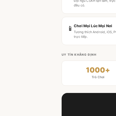
Đội ngũ CSKH tận tâm, trực 
đều có.
Chơi Mọi Lúc Mọi Nơi
📱
Tương thích Android, iOS, P
trực tiếp.
UY TÍN KHẲNG ĐỊNH
1000+
Trò Chơi