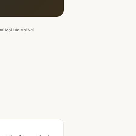
ơi Mọi Lúc Mọi Nơi