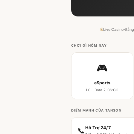
🃏
Live Casino Đẳn
CHƠI GÌ HÔM NAY
🎮
eSports
LOL, Dota 2, CS:GO
ĐIỂM MẠNH CỦA TANSON
Hỗ Trợ 24/7
📞