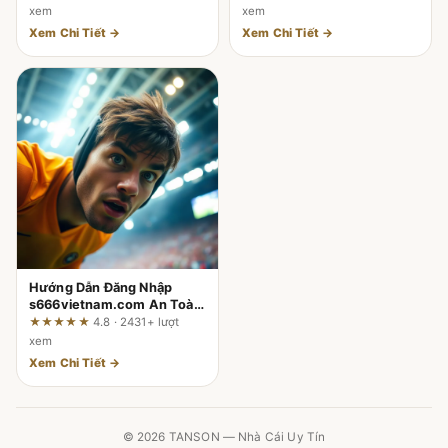
Tiền
lâu năm
xem
xem
Xem Chi Tiết →
Xem Chi Tiết →
Hướng Dẫn Đăng Nhập
s666vietnam.com An Toàn
Trên Điện Thoại
★★★★★
4.8 · 2431+ lượt
xem
Xem Chi Tiết →
© 2026 TANSON — Nhà Cái Uy Tín