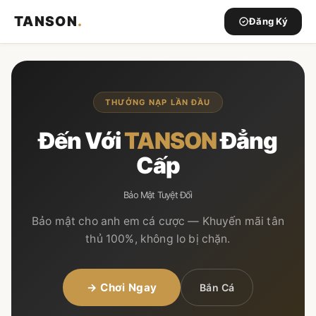
TANSON
.
Đăng Ký
THƯỞNG NẠP LẦN ĐẦU
Đến Với
TANSON
Đẳng
Cấp
Bảo Mật Tuyệt Đối
Bảo mật cho anh em cá cược — Khuyến mãi tân
thủ 100%, không lo bị chặn.
→ Chơi Ngay
Bắn Cá