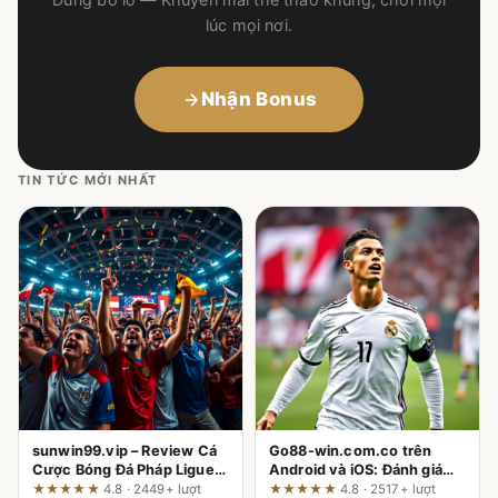
lúc mọi nơi.
Nhận Bonus
TIN TỨC MỚI NHẤT
sunwin99.vip – Review Cá
Go88-win.com.co trên
Cược Bóng Đá Pháp Ligue
Android và iOS: Đánh giá
1: Đọc Kỹ Trước Khi Nạp
thẳng thắn từ người dùng
★★★★★
4.8 · 2449+ lượt
★★★★★
4.8 · 2517+ lượt