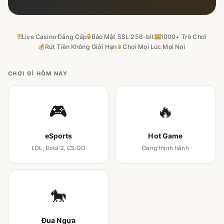
🃏
Live Casino Đẳng Cấp
🔒
Bảo Mật SSL 256-bit
🎰
1000+ Trò Chơi
💰
Rút Tiền Không Giới Hạn
📱
Chơi Mọi Lúc Mọi Nơi
CHƠI GÌ HÔM NAY
🎮
🔥
eSports
Hot Game
LOL, Dota 2, CS:GO
Đang thịnh hành
🐎
Đua Ngựa