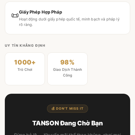
Giấy Phép Hợp Pháp
📜
Hoạt động dưới giấy phép quốc tế, minh bạch và pháp lý
rõ ràng.
UY TÍN KHẲNG ĐỊNH
1000+
98%
Trò Chơi
Giao Dịch Thành
Công
💰 DON'T MISS IT
TANSON Đang Chờ Bạn
Đừng bỏ lỡ — Khuyến mãi thể thao khủng, chơi mọi