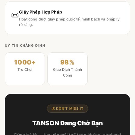
Giấy Phép Hợp Pháp
📜
Hoạt động dưới giấy phép quốc tế, minh bạch và pháp lý
rõ ràng.
UY TÍN KHẲNG ĐỊNH
1000+
98%
Trò Chơi
Giao Dịch Thành
Công
💰 DON'T MISS IT
TANSON Đang Chờ Bạn
Đừng bỏ lỡ — Khuyến mãi thể thao khủng, chơi mọi