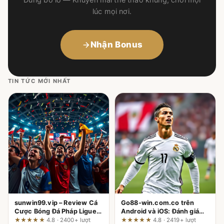
lúc mọi nơi.
Nhận Bonus
TIN TỨC MỚI NHẤT
sunwin99.vip – Review Cá
Go88-win.com.co trên
Cược Bóng Đá Pháp Ligue
Android và iOS: Đánh giá
1: Đọc Kỹ Trước Khi Nạp
thẳng thắn từ người dùng
★★★★★
4.8 · 2400+ lượt
★★★★★
4.8 · 2419+ lượt