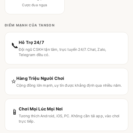
Cược đua ngựa
ĐIỂM MẠNH CỦA TANSON
Hỗ Trợ 24/7
📞
Đội ngũ CSKH tận tâm, trực tuyến 24/7. Chat, Zalo,
Telegram đều có.
Hàng Triệu Người Chơi
⭐
Cộng đồng lớn mạnh, uy tín được khẳng định qua nhiều năm.
Chơi Mọi Lúc Mọi Nơi
📱
Tương thích Android, iOS, PC. Không cần tải app, vào chơi
trực tiếp.