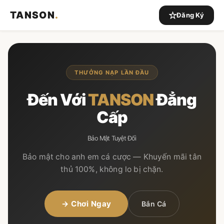
TANSON
.
Đăng Ký
THƯỞNG NẠP LẦN ĐẦU
Đến Với
TANSON
Đẳng
Cấp
Bảo Mật Tuyệt Đối
Bảo mật cho anh em cá cược — Khuyến mãi tân
thủ 100%, không lo bị chặn.
→ Chơi Ngay
Bắn Cá