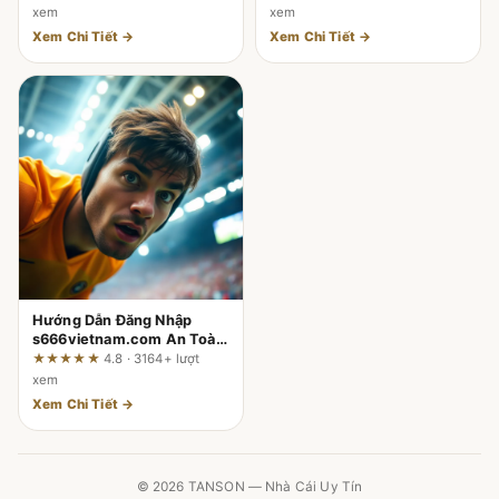
Tiền
lâu năm
xem
xem
Xem Chi Tiết →
Xem Chi Tiết →
Hướng Dẫn Đăng Nhập
s666vietnam.com An Toàn
Trên Điện Thoại
★★★★★
4.8 · 3164+ lượt
xem
Xem Chi Tiết →
© 2026 TANSON — Nhà Cái Uy Tín