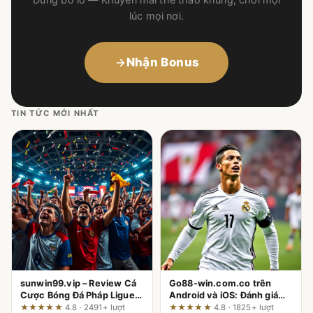
lúc mọi nơi.
Nhận Bonus
TIN TỨC MỚI NHẤT
sunwin99.vip – Review Cá
Go88-win.com.co trên
Cược Bóng Đá Pháp Ligue
Android và iOS: Đánh giá
1: Đọc Kỹ Trước Khi Nạp
thẳng thắn từ người dùng
★★★★★
4.8 · 2491+ lượt
★★★★★
4.8 · 1825+ lượt