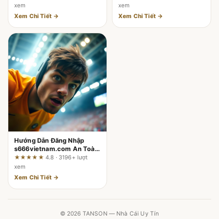
Tiền
lâu năm
xem
xem
Xem Chi Tiết →
Xem Chi Tiết →
Hướng Dẫn Đăng Nhập
s666vietnam.com An Toàn
Trên Điện Thoại
★★★★★
4.8 · 3196+ lượt
xem
Xem Chi Tiết →
© 2026 TANSON — Nhà Cái Uy Tín