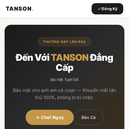
TANSON
.
Đăng Ký
THƯỞNG NẠP LẦN ĐẦU
Đến Với
TANSON
Đẳng
Cấp
Bảo Mật Tuyệt Đối
Bảo mật cho anh em cá cược — Khuyến mãi tân
thủ 100%, không lo bị chặn.
→ Chơi Ngay
Bắn Cá