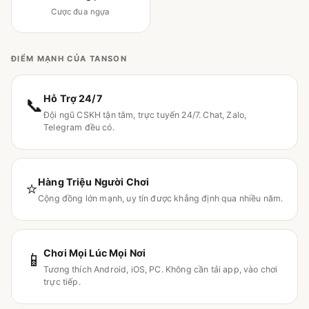
Cược đua ngựa
ĐIỂM MẠNH CỦA TANSON
Hỗ Trợ 24/7
📞
Đội ngũ CSKH tận tâm, trực tuyến 24/7. Chat, Zalo,
Telegram đều có.
Hàng Triệu Người Chơi
⭐
Cộng đồng lớn mạnh, uy tín được khẳng định qua nhiều năm.
Chơi Mọi Lúc Mọi Nơi
📱
Tương thích Android, iOS, PC. Không cần tải app, vào chơi
trực tiếp.