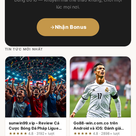
lúc mọi nơi.
Nhận Bonus
TIN TỨC MỚI NHẤT
sunwin99.vip – Review Cá
Go88-win.com.co trên
Cược Bóng Đá Pháp Ligue
Android và iOS: Đánh giá
1: Đọc Kỹ Trước Khi Nạp
thẳng thắn từ người dùng
★★★★★
4.8 · 3192+ lượt
★★★★★
4.8 · 2898+ lượt