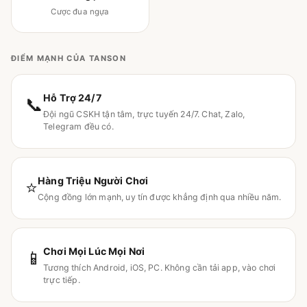
Cược đua ngựa
ĐIỂM MẠNH CỦA TANSON
Hỗ Trợ 24/7
📞
Đội ngũ CSKH tận tâm, trực tuyến 24/7. Chat, Zalo,
Telegram đều có.
Hàng Triệu Người Chơi
⭐
Cộng đồng lớn mạnh, uy tín được khẳng định qua nhiều năm.
Chơi Mọi Lúc Mọi Nơi
📱
Tương thích Android, iOS, PC. Không cần tải app, vào chơi
trực tiếp.