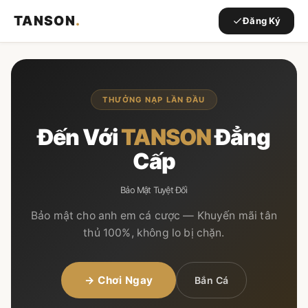
TANSON
.
Đăng Ký
THƯỞNG NẠP LẦN ĐẦU
Đến Với
TANSON
Đẳng
Cấp
Bảo Mật Tuyệt Đối
Bảo mật cho anh em cá cược — Khuyến mãi tân
thủ 100%, không lo bị chặn.
→ Chơi Ngay
Bắn Cá