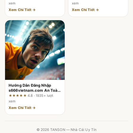
Tiền
lâu năm
xem
xem
Xem Chi Tiết →
Xem Chi Tiết →
Hướng Dẫn Đăng Nhập
s666vietnam.com An Toàn
Trên Điện Thoại
★★★★★
4.8 · 1935+ lượt
xem
Xem Chi Tiết →
© 2026 TANSON — Nhà Cái Uy Tín