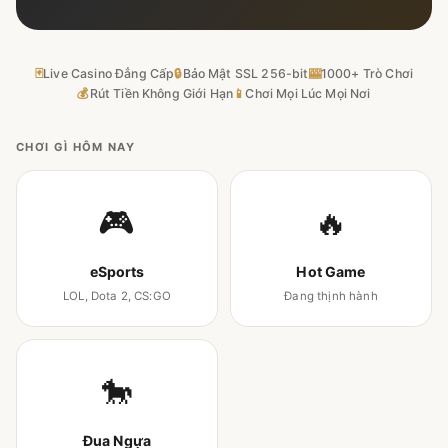
🃏
Live Casino Đẳng Cấp
🔒
Bảo Mật SSL 256-bit
🎰
1000+ Trò Chơi
💰
Rút Tiền Không Giới Hạn
📱
Chơi Mọi Lúc Mọi Nơi
CHƠI GÌ HÔM NAY
🎮
🔥
eSports
Hot Game
LOL, Dota 2, CS:GO
Đang thịnh hành
🐎
Đua Ngựa