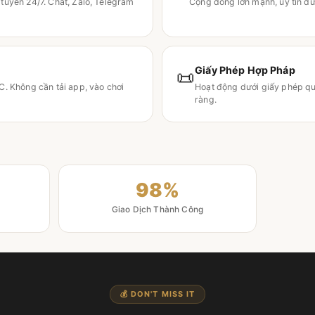
tuyến 24/7. Chat, Zalo, Telegram
Cộng đồng lớn mạnh, uy tín đ
Giấy Phép Hợp Pháp
📜
C. Không cần tải app, vào chơi
Hoạt động dưới giấy phép qu
ràng.
98%
Giao Dịch Thành Công
💰 DON'T MISS IT