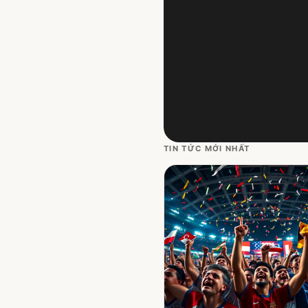
TIN TỨC MỚI NHẤT