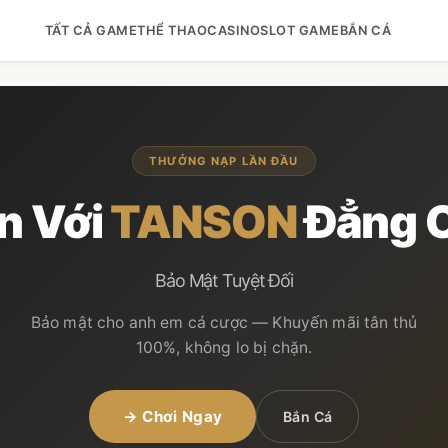
TẤT CẢ GAME
THỂ THAO
CASINO
SLOT GAME
BẮN CÁ
THƯỞNG NẠP LẦN ĐẦU
n Với
TANSON
Đẳng 
Bảo Mật Tuyệt Đối
Bảo mật cho anh em cá cược — Khuyến mãi tân thủ
100%, không lo bị chặn.
→ Chơi Ngay
Bắn Cá