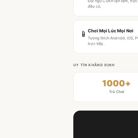
Đội ngũ CSKH tận tâm, trực 
đều có.
Chơi Mọi Lúc Mọi Nơi
📱
Tương thích Android, iOS, P
trực tiếp.
UY TÍN KHẲNG ĐỊNH
1000+
Trò Chơi