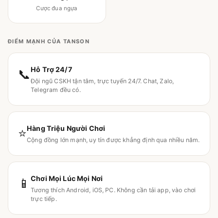
Cược đua ngựa
ĐIỂM MẠNH CỦA TANSON
Hỗ Trợ 24/7
📞
Đội ngũ CSKH tận tâm, trực tuyến 24/7. Chat, Zalo,
Telegram đều có.
Hàng Triệu Người Chơi
⭐
Cộng đồng lớn mạnh, uy tín được khẳng định qua nhiều năm.
Chơi Mọi Lúc Mọi Nơi
📱
Tương thích Android, iOS, PC. Không cần tải app, vào chơi
trực tiếp.