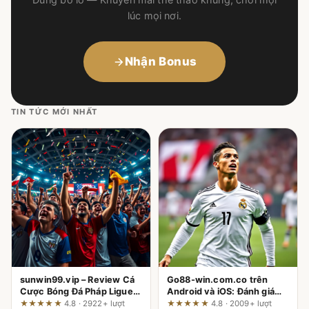
lúc mọi nơi.
Nhận Bonus
TIN TỨC MỚI NHẤT
sunwin99.vip – Review Cá
Go88-win.com.co trên
Cược Bóng Đá Pháp Ligue
Android và iOS: Đánh giá
1: Đọc Kỹ Trước Khi Nạp
thẳng thắn từ người dùng
★★★★★
4.8 · 2922+ lượt
★★★★★
4.8 · 2009+ lượt