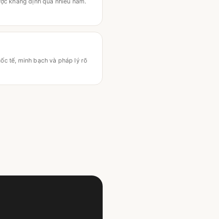
ược khẳng định qua nhiều năm.
ốc tế, minh bạch và pháp lý rõ