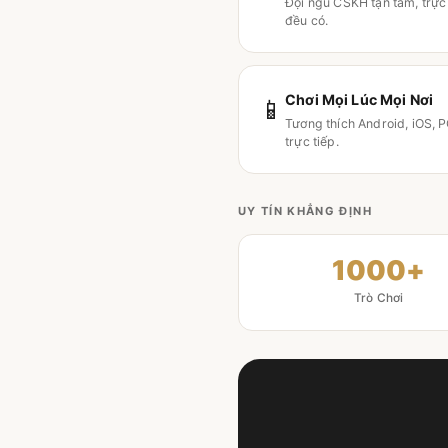
Đội ngũ CSKH tận tâm, trực 
đều có.
Chơi Mọi Lúc Mọi Nơi
📱
Tương thích Android, iOS, P
trực tiếp.
UY TÍN KHẲNG ĐỊNH
1000+
Trò Chơi