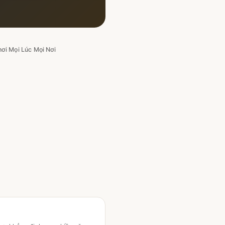
ơi Mọi Lúc Mọi Nơi