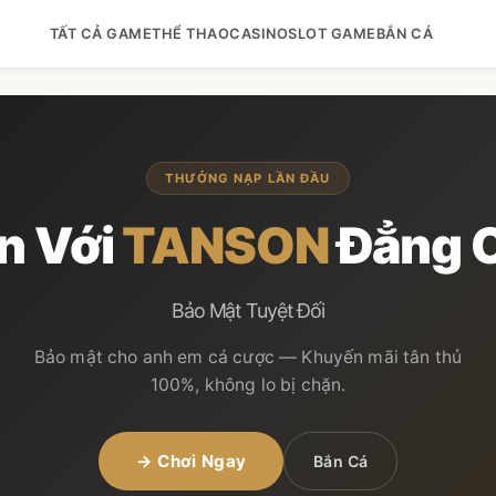
TẤT CẢ GAME
THỂ THAO
CASINO
SLOT GAME
BẮN CÁ
THƯỞNG NẠP LẦN ĐẦU
n Với
TANSON
Đẳng 
Bảo Mật Tuyệt Đối
Bảo mật cho anh em cá cược — Khuyến mãi tân thủ
100%, không lo bị chặn.
→ Chơi Ngay
Bắn Cá