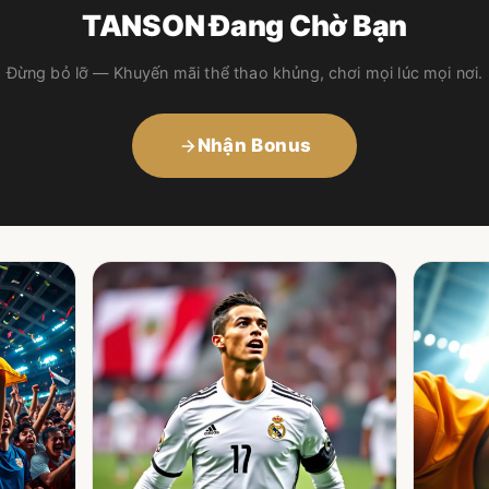
TANSON Đang Chờ Bạn
Đừng bỏ lỡ — Khuyến mãi thể thao khủng, chơi mọi lúc mọi nơi.
Nhận Bonus