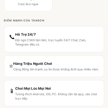
Cược đua ngựa
ĐIỂM MẠNH CỦA TANSON
Hỗ Trợ 24/7
📞
Đội ngũ CSKH tận tâm, trực tuyến 24/7. Chat, Zalo,
Telegram đều có.
Hàng Triệu Người Chơi
⭐
Cộng đồng lớn mạnh, uy tín được khẳng định qua nhiều năm.
Chơi Mọi Lúc Mọi Nơi
📱
Tương thích Android, iOS, PC. Không cần tải app, vào chơi
trực tiếp.