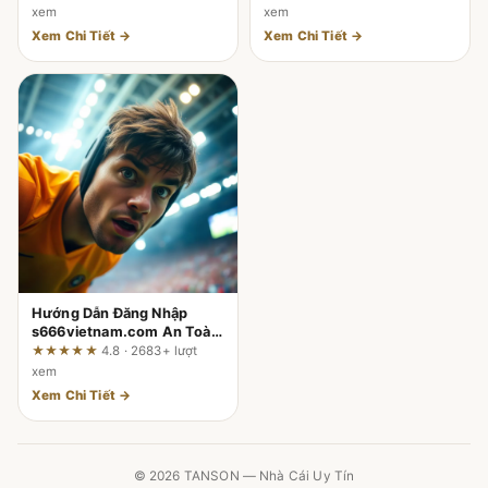
Tiền
lâu năm
xem
xem
Xem Chi Tiết →
Xem Chi Tiết →
Hướng Dẫn Đăng Nhập
s666vietnam.com An Toàn
Trên Điện Thoại
★★★★★
4.8 · 2683+ lượt
xem
Xem Chi Tiết →
© 2026 TANSON — Nhà Cái Uy Tín