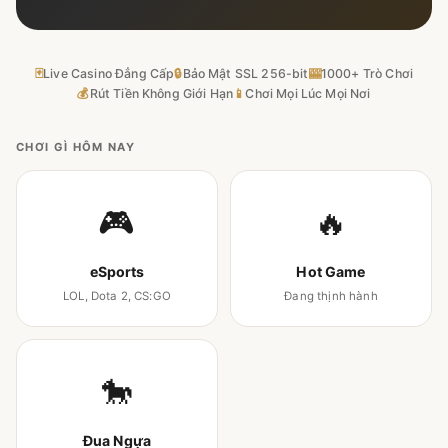
🃏
Live Casino Đẳng Cấp
🔒
Bảo Mật SSL 256-bit
🎰
1000+ Trò Chơi
💰
Rút Tiền Không Giới Hạn
📱
Chơi Mọi Lúc Mọi Nơi
CHƠI GÌ HÔM NAY
🎮
🔥
eSports
Hot Game
LOL, Dota 2, CS:GO
Đang thịnh hành
🐎
Đua Ngựa