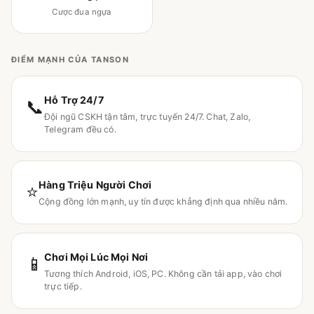
Cược đua ngựa
ĐIỂM MẠNH CỦA TANSON
Hỗ Trợ 24/7
📞
Đội ngũ CSKH tận tâm, trực tuyến 24/7. Chat, Zalo,
Telegram đều có.
Hàng Triệu Người Chơi
⭐
Cộng đồng lớn mạnh, uy tín được khẳng định qua nhiều năm.
Chơi Mọi Lúc Mọi Nơi
📱
Tương thích Android, iOS, PC. Không cần tải app, vào chơi
trực tiếp.