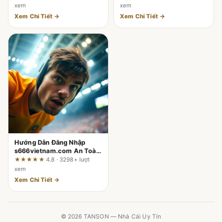
Tiền
lâu năm
xem
xem
Xem Chi Tiết →
Xem Chi Tiết →
Hướng Dẫn Đăng Nhập
s666vietnam.com An Toàn
Trên Điện Thoại
★★★★★
4.8 · 3298+ lượt
xem
Xem Chi Tiết →
© 2026 TANSON — Nhà Cái Uy Tín