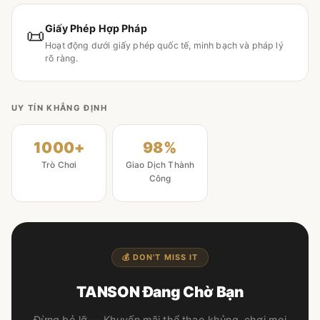
Giấy Phép Hợp Pháp
📜
Hoạt động dưới giấy phép quốc tế, minh bạch và pháp lý
rõ ràng.
UY TÍN KHẲNG ĐỊNH
1000+
98%
Trò Chơi
Giao Dịch Thành
Công
💰 DON'T MISS IT
TANSON Đang Chờ Bạn
Đừng bỏ lỡ — Khuyến mãi thể thao khủng, chơi mọi