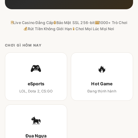
🃏
Live Casino Đẳng Cấp
🔒
Bảo Mật SSL 256-bit
🎰
1000+ Trò Chơi
💰
Rút Tiền Không Giới Hạn
📱
Chơi Mọi Lúc Mọi Nơi
CHƠI GÌ HÔM NAY
🎮
🔥
eSports
Hot Game
LOL, Dota 2, CS:GO
Đang thịnh hành
🐎
Đua Ngựa