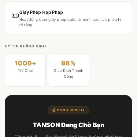
Giấy Phép Hợp Pháp
📜
Hoạt động dưới giấy phép quốc tế, minh bạch và pháp lý
rõ ràng.
UY TÍN KHẲNG ĐỊNH
1000+
98%
Trò Chơi
Giao Dịch Thành
Công
💰 DON'T MISS IT
TANSON Đang Chờ Bạn
Đừng bỏ lỡ — Khuyến mãi thể thao khủng, chơi mọi