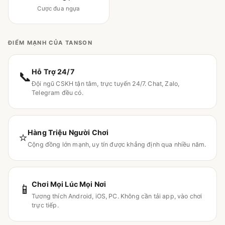
Cược đua ngựa
ĐIỂM MẠNH CỦA TANSON
Hỗ Trợ 24/7
📞
Đội ngũ CSKH tận tâm, trực tuyến 24/7. Chat, Zalo,
Telegram đều có.
Hàng Triệu Người Chơi
⭐
Cộng đồng lớn mạnh, uy tín được khẳng định qua nhiều năm.
Chơi Mọi Lúc Mọi Nơi
📱
Tương thích Android, iOS, PC. Không cần tải app, vào chơi
trực tiếp.