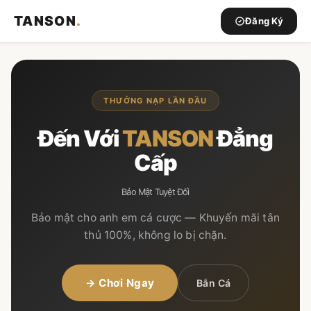
TANSON
.
Đăng Ký
THƯỞNG NẠP LẦN ĐẦU
Đến Với
TANSON
Đẳng
Cấp
Bảo Mật Tuyệt Đối
Bảo mật cho anh em cá cược — Khuyến mãi tân
thủ 100%, không lo bị chặn.
→ Chơi Ngay
Bắn Cá