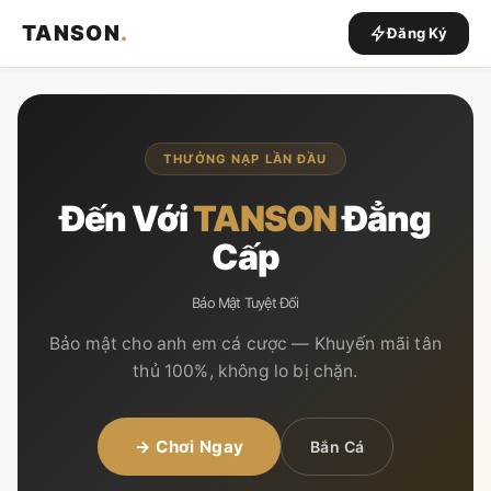
TANSON
.
Đăng Ký
THƯỞNG NẠP LẦN ĐẦU
Đến Với
TANSON
Đẳng
Cấp
Bảo Mật Tuyệt Đối
Bảo mật cho anh em cá cược — Khuyến mãi tân
thủ 100%, không lo bị chặn.
→ Chơi Ngay
Bắn Cá