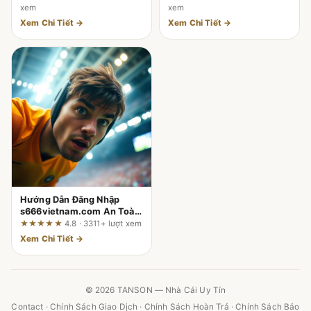
Tiền
lâu năm
xem
xem
Xem Chi Tiết →
Xem Chi Tiết →
Hướng Dẫn Đăng Nhập
s666vietnam.com An Toàn
Trên Điện Thoại
★★★★★
4.8 · 3311+ lượt xem
Xem Chi Tiết →
© 2026 TANSON — Nhà Cái Uy Tín
Contact
·
Chính Sách Giao Dịch
·
Chính Sách Hoàn Trả
·
Chính Sách Bảo