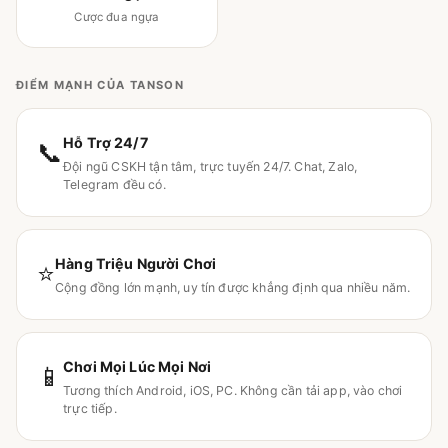
Cược đua ngựa
ĐIỂM MẠNH CỦA TANSON
Hỗ Trợ 24/7
📞
Đội ngũ CSKH tận tâm, trực tuyến 24/7. Chat, Zalo,
Telegram đều có.
Hàng Triệu Người Chơi
⭐
Cộng đồng lớn mạnh, uy tín được khẳng định qua nhiều năm.
Chơi Mọi Lúc Mọi Nơi
📱
Tương thích Android, iOS, PC. Không cần tải app, vào chơi
trực tiếp.