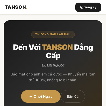
TANSON
.
Đăng Ký
THƯỞNG NẠP LẦN ĐẦU
Đến Với
TANSON
Đẳng
Cấp
Bảo Mật Tuyệt Đối
Bảo mật cho anh em cá cược — Khuyến mãi tân
thủ 100%, không lo bị chặn.
→ Chơi Ngay
Bắn Cá