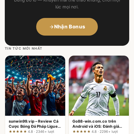
lúc mọi nơi.
Nhận Bonus
TIN TỨC MỚI NHẤT
sunwin99.vip – Review Cá
Go88-win.com.co trên
Cược Bóng Đá Pháp Ligue
Android và iOS: Đánh giá
1: Đọc Kỹ Trước Khi Nạp
thẳng thắn từ người dùng
★★★★★
4.8 · 2346+ lượt
★★★★★
4.8 · 2296+ lượt