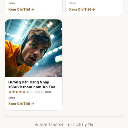
Tiền
lâu năm
xem
xem
Xem Chi Tiết →
Xem Chi Tiết →
Hướng Dẫn Đăng Nhập
s666vietnam.com An Toàn
Trên Điện Thoại
★★★★★
4.8 · 1889+ lượt
xem
Xem Chi Tiết →
© 2026 TANSON — Nhà Cái Uy Tín