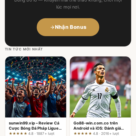
lúc mọi nơi.
Nhận Bonus
TIN TỨC MỚI NHẤT
sunwin99.vip – Review Cá
Go88-win.com.co trên
Cược Bóng Đá Pháp Ligue
Android và iOS: Đánh giá
1: Đọc Kỹ Trước Khi Nạp
thẳng thắn từ người dùng
★★★★★
4.8 · 1887+ lượt
★★★★★
4.8 · 2016+ lượt