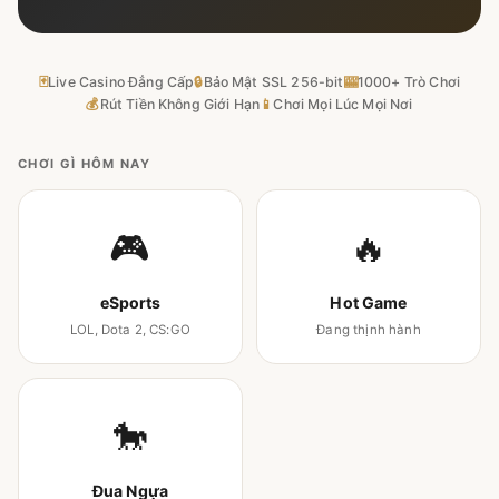
🃏
Live Casino Đẳng Cấp
🔒
Bảo Mật SSL 256-bit
🎰
1000+ Trò Chơi
💰
Rút Tiền Không Giới Hạn
📱
Chơi Mọi Lúc Mọi Nơi
CHƠI GÌ HÔM NAY
🎮
🔥
eSports
Hot Game
LOL, Dota 2, CS:GO
Đang thịnh hành
🐎
Đua Ngựa