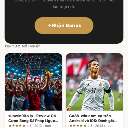
lúc mọi nơi.
Nhận Bonus
TIN TỨC MỚI NHẤT
sunwin99.vip – Review Cá
Go88-win.com.co trên
Cược Bóng Đá Pháp Ligue
Android và iOS: Đánh giá
1: Đọc Kỹ Trước Khi Nạp
thẳng thắn từ người dùng
★★★★★
4.8 · 2913+ lượt
★★★★★
4.8 · 2943+ lượt