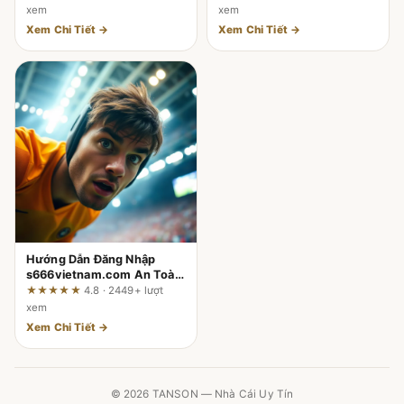
Tiền
lâu năm
xem
xem
Xem Chi Tiết →
Xem Chi Tiết →
Hướng Dẫn Đăng Nhập
s666vietnam.com An Toàn
Trên Điện Thoại
★★★★★
4.8 · 2449+ lượt
xem
Xem Chi Tiết →
© 2026 TANSON — Nhà Cái Uy Tín