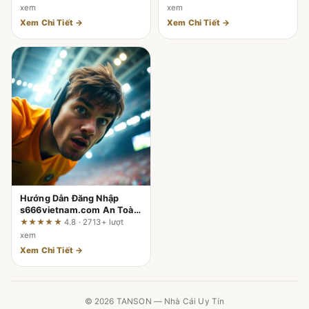
Tiền
lâu năm
xem
xem
Xem Chi Tiết →
Xem Chi Tiết →
Hướng Dẫn Đăng Nhập
s666vietnam.com An Toàn
Trên Điện Thoại
★★★★★
4.8 · 2713+ lượt
xem
Xem Chi Tiết →
© 2026 TANSON — Nhà Cái Uy Tín