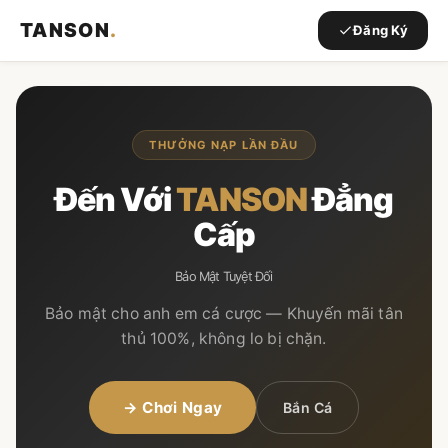
TANSON
.
Đăng Ký
THƯỞNG NẠP LẦN ĐẦU
Đến Với
TANSON
Đẳng
Cấp
Bảo Mật Tuyệt Đối
Bảo mật cho anh em cá cược — Khuyến mãi tân
thủ 100%, không lo bị chặn.
→ Chơi Ngay
Bắn Cá