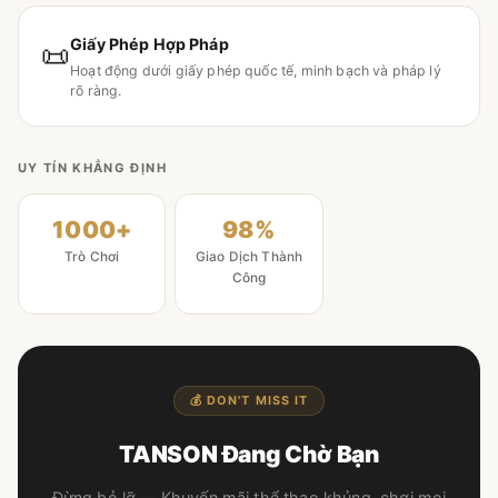
Giấy Phép Hợp Pháp
📜
Hoạt động dưới giấy phép quốc tế, minh bạch và pháp lý
rõ ràng.
UY TÍN KHẲNG ĐỊNH
1000+
98%
Trò Chơi
Giao Dịch Thành
Công
💰 DON'T MISS IT
TANSON Đang Chờ Bạn
Đừng bỏ lỡ — Khuyến mãi thể thao khủng, chơi mọi