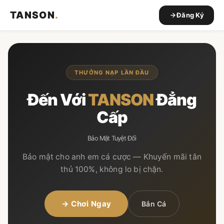
TANSON
.
Đăng Ký
THƯỞNG NẠP LẦN ĐẦU
Đến Với
TANSON
Đẳng
Cấp
Bảo Mật Tuyệt Đối
Bảo mật cho anh em cá cược — Khuyến mãi tân
thủ 100%, không lo bị chặn.
→ Chơi Ngay
Bắn Cá