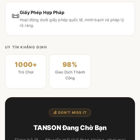
Giấy Phép Hợp Pháp
📜
Hoạt động dưới giấy phép quốc tế, minh bạch và pháp lý
rõ ràng.
UY TÍN KHẲNG ĐỊNH
1000+
98%
Trò Chơi
Giao Dịch Thành
Công
💰 DON'T MISS IT
TANSON Đang Chờ Bạn
Đừng bỏ lỡ — Khuyến mãi thể thao khủng, chơi mọi