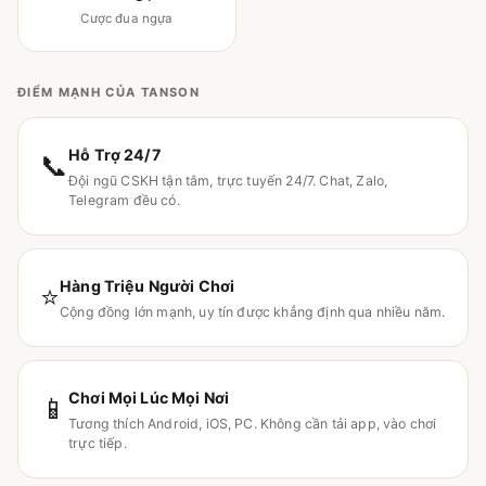
Cược đua ngựa
ĐIỂM MẠNH CỦA TANSON
Hỗ Trợ 24/7
📞
Đội ngũ CSKH tận tâm, trực tuyến 24/7. Chat, Zalo,
Telegram đều có.
Hàng Triệu Người Chơi
⭐
Cộng đồng lớn mạnh, uy tín được khẳng định qua nhiều năm.
Chơi Mọi Lúc Mọi Nơi
📱
Tương thích Android, iOS, PC. Không cần tải app, vào chơi
trực tiếp.