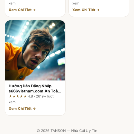
Tiền
lâu năm
xem
xem
Xem Chi Tiết →
Xem Chi Tiết →
Hướng Dẫn Đăng Nhập
s666vietnam.com An Toàn
Trên Điện Thoại
★★★★★
4.8 · 2619+ lượt
xem
Xem Chi Tiết →
© 2026 TANSON — Nhà Cái Uy Tín