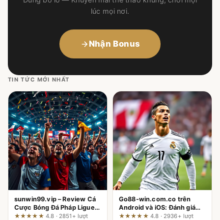
lúc mọi nơi.
Nhận Bonus
TIN TỨC MỚI NHẤT
sunwin99.vip – Review Cá
Go88-win.com.co trên
Cược Bóng Đá Pháp Ligue
Android và iOS: Đánh giá
1: Đọc Kỹ Trước Khi Nạp
thẳng thắn từ người dùng
★★★★★
4.8 · 2851+ lượt
★★★★★
4.8 · 2936+ lượt