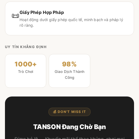
Giấy Phép Hợp Pháp
📜
Hoạt động dưới giấy phép quốc tế, minh bạch và pháp lý
rõ ràng.
UY TÍN KHẲNG ĐỊNH
1000+
98%
Trò Chơi
Giao Dịch Thành
Công
💰 DON'T MISS IT
TANSON Đang Chờ Bạn
Đừng bỏ lỡ — Khuyến mãi thể thao khủng, chơi mọi