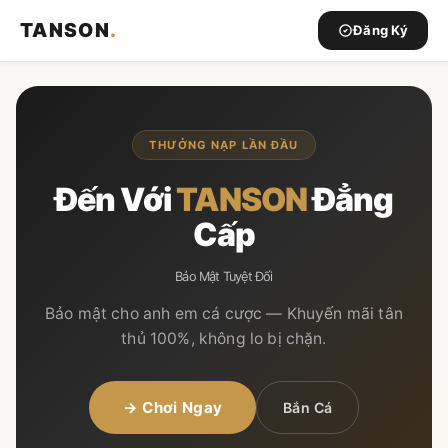
TANSON
.
Đăng Ký
THƯỞNG NẠP LẦN ĐẦU
Đến Với
TANSON
Đẳng
Cấp
Bảo Mật Tuyệt Đối
Bảo mật cho anh em cá cược — Khuyến mãi tân
thủ 100%, không lo bị chặn.
→ Chơi Ngay
Bắn Cá