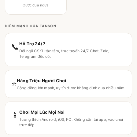
Cược đua ngựa
ĐIỂM MẠNH CỦA TANSON
Hỗ Trợ 24/7
📞
Đội ngũ CSKH tận tâm, trực tuyến 24/7. Chat, Zalo,
Telegram đều có.
Hàng Triệu Người Chơi
⭐
Cộng đồng lớn mạnh, uy tín được khẳng định qua nhiều năm.
Chơi Mọi Lúc Mọi Nơi
📱
Tương thích Android, iOS, PC. Không cần tải app, vào chơi
trực tiếp.