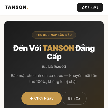
TANSON
.
Đăng Ký
THƯỞNG NẠP LẦN ĐẦU
Đến Với
TANSON
Đẳng
Cấp
Bảo Mật Tuyệt Đối
Bảo mật cho anh em cá cược — Khuyến mãi tân
thủ 100%, không lo bị chặn.
→ Chơi Ngay
Bắn Cá