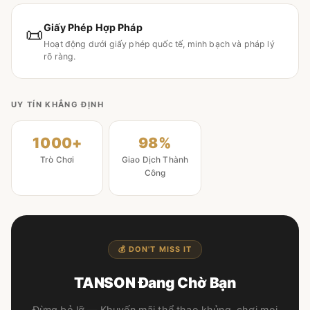
Giấy Phép Hợp Pháp
📜
Hoạt động dưới giấy phép quốc tế, minh bạch và pháp lý
rõ ràng.
UY TÍN KHẲNG ĐỊNH
1000+
98%
Trò Chơi
Giao Dịch Thành
Công
💰 DON'T MISS IT
TANSON Đang Chờ Bạn
Đừng bỏ lỡ — Khuyến mãi thể thao khủng, chơi mọi