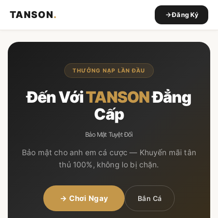
TANSON
.
Đăng Ký
THƯỞNG NẠP LẦN ĐẦU
Đến Với
TANSON
Đẳng
Cấp
Bảo Mật Tuyệt Đối
Bảo mật cho anh em cá cược — Khuyến mãi tân
thủ 100%, không lo bị chặn.
→ Chơi Ngay
Bắn Cá