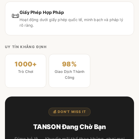
Giấy Phép Hợp Pháp
📜
Hoạt động dưới giấy phép quốc tế, minh bạch và pháp lý
rõ ràng.
UY TÍN KHẲNG ĐỊNH
1000+
98%
Trò Chơi
Giao Dịch Thành
Công
💰 DON'T MISS IT
TANSON Đang Chờ Bạn
Đừng bỏ lỡ — Khuyến mãi thể thao khủng, chơi mọi