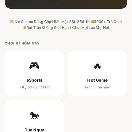
🃏
Live Casino Đẳng Cấp
🔒
Bảo Mật SSL 256-bit
🎰
1000+ Trò Chơi
💰
Rút Tiền Không Giới Hạn
📱
Chơi Mọi Lúc Mọi Nơi
CHƠI GÌ HÔM NAY
🎮
🔥
eSports
Hot Game
LOL, Dota 2, CS:GO
Đang thịnh hành
🐎
Đua Ngựa