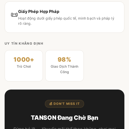
Giấy Phép Hợp Pháp
📜
Hoạt động dưới giấy phép quốc tế, minh bạch và pháp lý
rõ ràng.
UY TÍN KHẲNG ĐỊNH
1000+
98%
Trò Chơi
Giao Dịch Thành
Công
💰 DON'T MISS IT
TANSON Đang Chờ Bạn
Đừng bỏ lỡ — Khuyến mãi thể thao khủng, chơi mọi