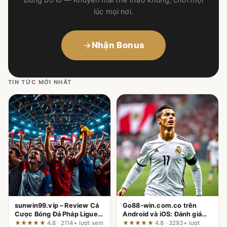
lúc mọi nơi.
Nhận Bonus
TIN TỨC MỚI NHẤT
sunwin99.vip – Review Cá
Go88-win.com.co trên
Cược Bóng Đá Pháp Ligue
Android và iOS: Đánh giá
1: Đọc Kỹ Trước Khi Nạp
thẳng thắn từ người dùng
★★★★★
4.8 · 2114+ lượt xem
★★★★★
4.8 · 3293+ lượt