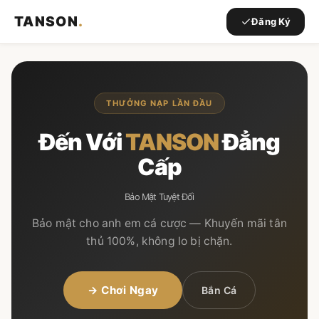
TANSON
.
Đăng Ký
THƯỞNG NẠP LẦN ĐẦU
Đến Với
TANSON
Đẳng
Cấp
Bảo Mật Tuyệt Đối
Bảo mật cho anh em cá cược — Khuyến mãi tân
thủ 100%, không lo bị chặn.
→ Chơi Ngay
Bắn Cá