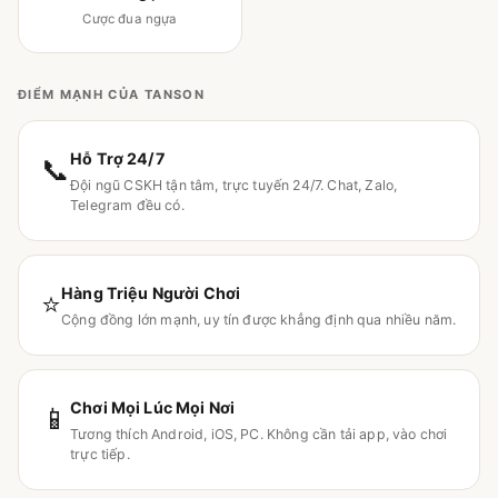
Cược đua ngựa
ĐIỂM MẠNH CỦA TANSON
Hỗ Trợ 24/7
📞
Đội ngũ CSKH tận tâm, trực tuyến 24/7. Chat, Zalo,
Telegram đều có.
Hàng Triệu Người Chơi
⭐
Cộng đồng lớn mạnh, uy tín được khẳng định qua nhiều năm.
Chơi Mọi Lúc Mọi Nơi
📱
Tương thích Android, iOS, PC. Không cần tải app, vào chơi
trực tiếp.