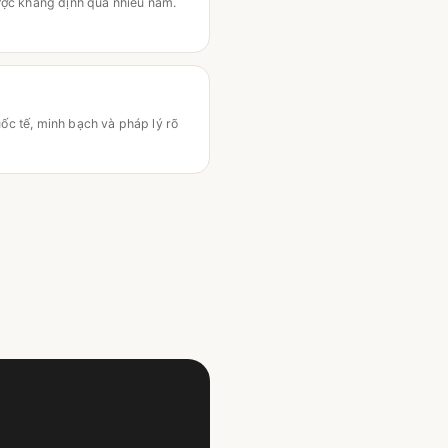
ược khẳng định qua nhiều năm.
ốc tế, minh bạch và pháp lý rõ