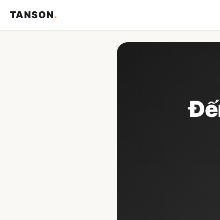
TANSON
.
Đế