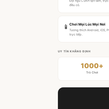
Đội ngũ CSKH tận tâm, trực 
đều có.
Chơi Mọi Lúc Mọi Nơi
📱
Tương thích Android, iOS, P
trực tiếp.
UY TÍN KHẲNG ĐỊNH
1000+
Trò Chơi