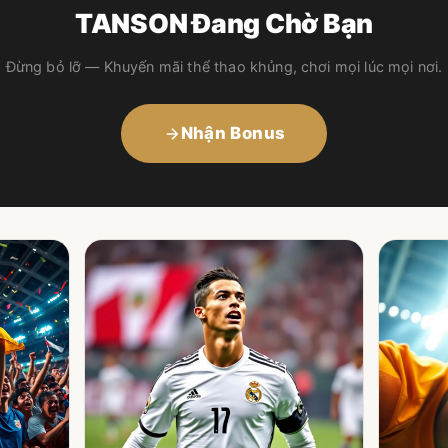
TANSON Đang Chờ Bạn
Đừng bỏ lỡ — Khuyến mãi thể thao khủng, chơi mọi lúc mọi nơi.
Nhận Bonus