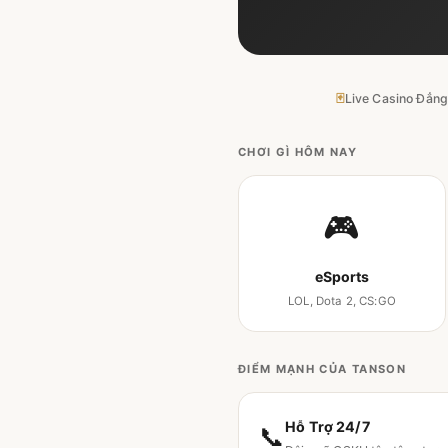
🃏
Live Casino Đẳn
CHƠI GÌ HÔM NAY
🎮
eSports
LOL, Dota 2, CS:GO
ĐIỂM MẠNH CỦA TANSON
Hỗ Trợ 24/7
📞