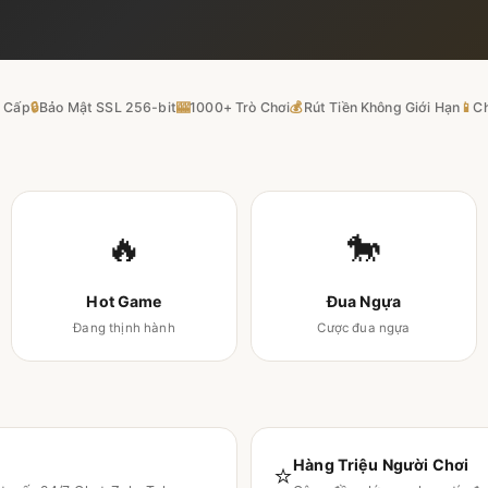
g Cấp
🔒
Bảo Mật SSL 256-bit
🎰
1000+ Trò Chơi
💰
Rút Tiền Không Giới Hạn
📱
Ch
🔥
🐎
Hot Game
Đua Ngựa
Đang thịnh hành
Cược đua ngựa
Hàng Triệu Người Chơi
⭐