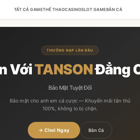
TẤT CẢ GAME
THỂ THAO
CASINO
SLOT GAME
BẮN CÁ
THƯỞNG NẠP LẦN ĐẦU
n Với
TANSON
Đẳng 
Bảo Mật Tuyệt Đối
Bảo mật cho anh em cá cược — Khuyến mãi tân thủ
100%, không lo bị chặn.
→ Chơi Ngay
Bắn Cá