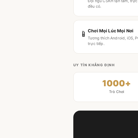
Đội ngũ CSKH tận tâm, trực 
đều có.
Chơi Mọi Lúc Mọi Nơi
📱
Tương thích Android, iOS, P
trực tiếp.
UY TÍN KHẲNG ĐỊNH
1000+
Trò Chơi