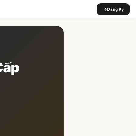
Đăng Ký
Cấp