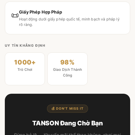
Giấy Phép Hợp Pháp
📜
Hoạt động dưới giấy phép quốc tế, minh bạch và pháp lý
rõ ràng.
UY TÍN KHẲNG ĐỊNH
1000+
98%
Trò Chơi
Giao Dịch Thành
Công
💰 DON'T MISS IT
TANSON Đang Chờ Bạn
Đừng bỏ lỡ — Khuyến mãi thể thao khủng, chơi mọi