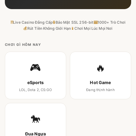
🃏
Live Casino Đẳng Cấp
🔒
Bảo Mật SSL 256-bit
🎰
1000+ Trò Chơi
💰
Rút Tiền Không Giới Hạn
📱
Chơi Mọi Lúc Mọi Nơi
CHƠI GÌ HÔM NAY
🎮
🔥
eSports
Hot Game
LOL, Dota 2, CS:GO
Đang thịnh hành
🐎
Đua Ngựa