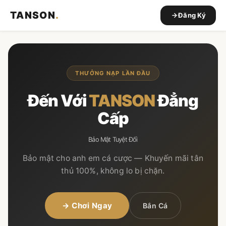
TANSON
.
Đăng Ký
THƯỞNG NẠP LẦN ĐẦU
Đến Với
TANSON
Đẳng
Cấp
Bảo Mật Tuyệt Đối
Bảo mật cho anh em cá cược — Khuyến mãi tân
thủ 100%, không lo bị chặn.
→ Chơi Ngay
Bắn Cá