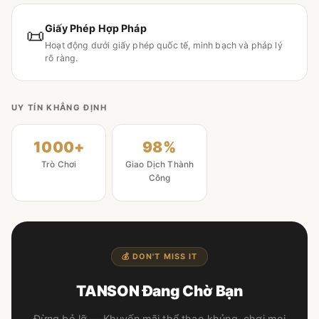
Giấy Phép Hợp Pháp
📜
Hoạt động dưới giấy phép quốc tế, minh bạch và pháp lý
rõ ràng.
UY TÍN KHẲNG ĐỊNH
1000+
98%
Trò Chơi
Giao Dịch Thành
Công
💰 DON'T MISS IT
TANSON Đang Chờ Bạn
Đừng bỏ lỡ — Khuyến mãi thể thao khủng, chơi mọi