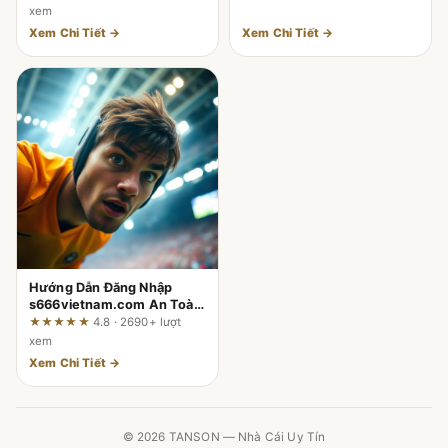
Tiền
lâu năm
xem
Xem Chi Tiết →
Xem Chi Tiết →
Hướng Dẫn Đăng Nhập
s666vietnam.com An Toàn
Trên Điện Thoại
★★★★★
4.8 · 2690+ lượt
xem
Xem Chi Tiết →
© 2026 TANSON — Nhà Cái Uy Tín