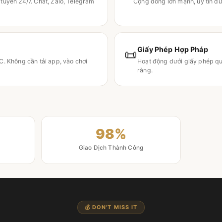
tuyến 24/7. Chat, Zalo, Telegram
Cộng đồng lớn mạnh, uy tín đ
Giấy Phép Hợp Pháp
📜
C. Không cần tải app, vào chơi
Hoạt động dưới giấy phép qu
ràng.
98%
Giao Dịch Thành Công
💰 DON'T MISS IT