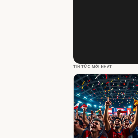
TIN TỨC MỚI NHẤT