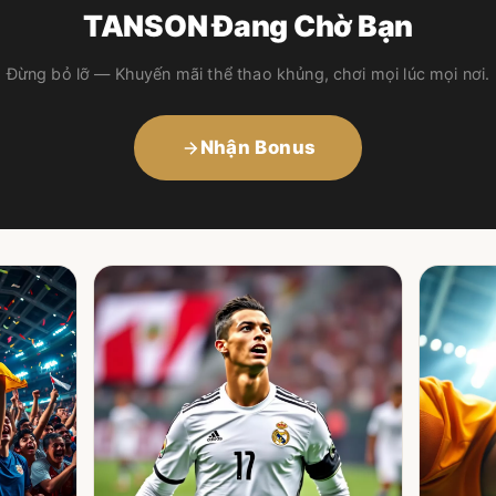
TANSON Đang Chờ Bạn
Đừng bỏ lỡ — Khuyến mãi thể thao khủng, chơi mọi lúc mọi nơi.
Nhận Bonus