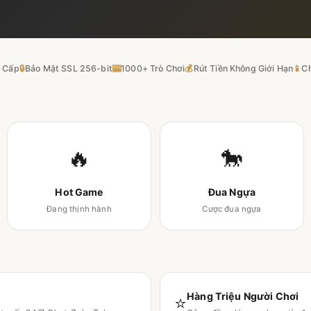
g Cấp
🔒
Bảo Mật SSL 256-bit
🎰
1000+ Trò Chơi
💰
Rút Tiền Không Giới Hạn
📱
Ch
🔥
🐎
Hot Game
Đua Ngựa
Đang thịnh hành
Cược đua ngựa
Hàng Triệu Người Chơi
⭐