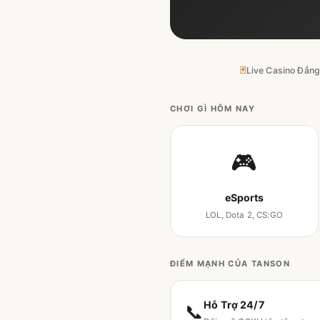
🃏
Live Casino Đẳn
CHƠI GÌ HÔM NAY
🎮
eSports
LOL, Dota 2, CS:GO
ĐIỂM MẠNH CỦA TANSON
Hỗ Trợ 24/7
📞