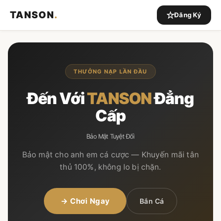
TANSON
.
Đăng Ký
THƯỞNG NẠP LẦN ĐẦU
Đến Với
TANSON
Đẳng
Cấp
Bảo Mật Tuyệt Đối
Bảo mật cho anh em cá cược — Khuyến mãi tân
thủ 100%, không lo bị chặn.
→ Chơi Ngay
Bắn Cá