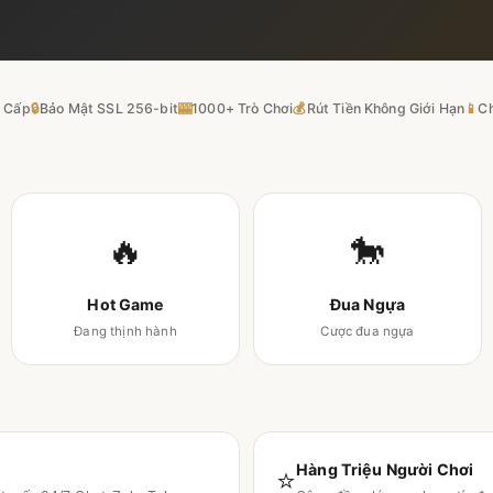
g Cấp
🔒
Bảo Mật SSL 256-bit
🎰
1000+ Trò Chơi
💰
Rút Tiền Không Giới Hạn
📱
Ch
🔥
🐎
Hot Game
Đua Ngựa
Đang thịnh hành
Cược đua ngựa
Hàng Triệu Người Chơi
⭐