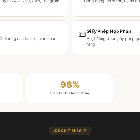
tuyến 24/7. Chat, Zalo, Telegram
Cộng đồng lớn mạnh, uy tín đ
Giấy Phép Hợp Pháp
📜
C. Không cần tải app, vào chơi
Hoạt động dưới giấy phép qu
ràng.
98%
Giao Dịch Thành Công
💰 DON'T MISS IT