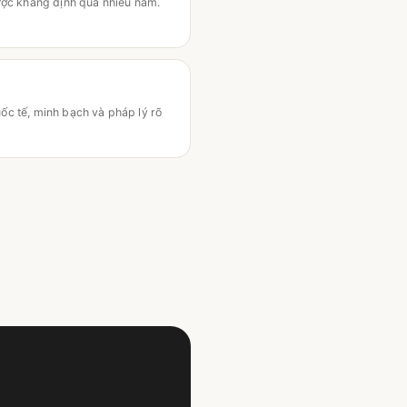
ược khẳng định qua nhiều năm.
ốc tế, minh bạch và pháp lý rõ