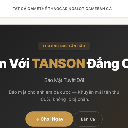
TẤT CẢ GAME
THỂ THAO
CASINO
SLOT GAME
BẮN CÁ
THƯỞNG NẠP LẦN ĐẦU
n Với
TANSON
Đẳng 
Bảo Mật Tuyệt Đối
Bảo mật cho anh em cá cược — Khuyến mãi tân thủ
100%, không lo bị chặn.
→ Chơi Ngay
Bắn Cá