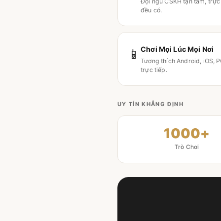
Đội ngũ CSKH tận tâm, trực 
đều có.
Chơi Mọi Lúc Mọi Nơi
📱
Tương thích Android, iOS, P
trực tiếp.
UY TÍN KHẲNG ĐỊNH
1000+
Trò Chơi