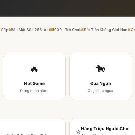
g Cấp
🔒
Bảo Mật SSL 256-bit
🎰
1000+ Trò Chơi
💰
Rút Tiền Không Giới Hạn
📱
Ch
🔥
🐎
Hot Game
Đua Ngựa
Đang thịnh hành
Cược đua ngựa
Hàng Triệu Người Chơi
⭐