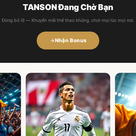
TANSON Đang Chờ Bạn
Đừng bỏ lỡ — Khuyến mãi thể thao khủng, chơi mọi lúc mọi nơi.
Nhận Bonus