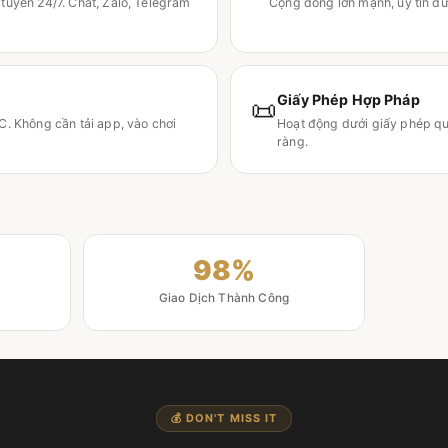
tuyến 24/7. Chat, Zalo, Telegram
Cộng đồng lớn mạnh, uy tín đ
Giấy Phép Hợp Pháp
📜
C. Không cần tải app, vào chơi
Hoạt động dưới giấy phép qu
ràng.
98%
Giao Dịch Thành Công
💰 DON'T MISS IT