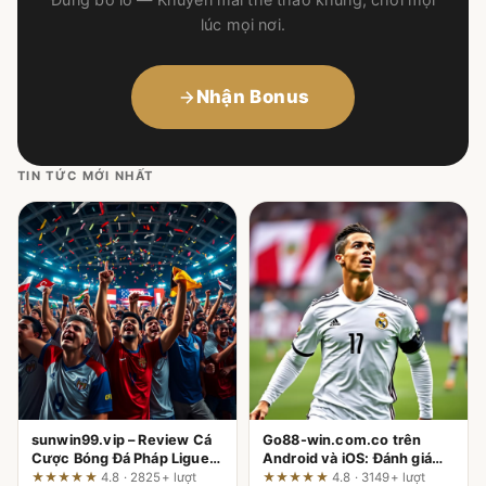
lúc mọi nơi.
Nhận Bonus
TIN TỨC MỚI NHẤT
sunwin99.vip – Review Cá
Go88-win.com.co trên
Cược Bóng Đá Pháp Ligue
Android và iOS: Đánh giá
1: Đọc Kỹ Trước Khi Nạp
thẳng thắn từ người dùng
★★★★★
4.8 · 2825+ lượt
★★★★★
4.8 · 3149+ lượt