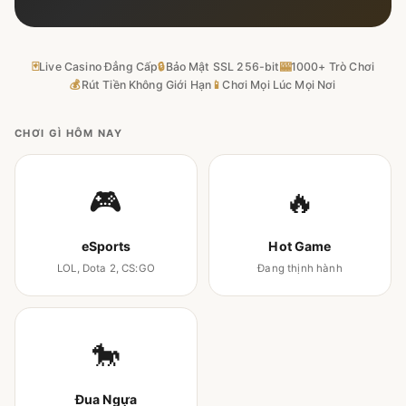
🃏
Live Casino Đẳng Cấp
🔒
Bảo Mật SSL 256-bit
🎰
1000+ Trò Chơi
💰
Rút Tiền Không Giới Hạn
📱
Chơi Mọi Lúc Mọi Nơi
CHƠI GÌ HÔM NAY
🎮
🔥
eSports
Hot Game
LOL, Dota 2, CS:GO
Đang thịnh hành
🐎
Đua Ngựa