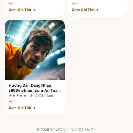
Tiền
lâu năm
xem
xem
Xem Chi Tiết →
Xem Chi Tiết →
Hướng Dẫn Đăng Nhập
s666vietnam.com An Toàn
Trên Điện Thoại
★★★★★
4.8 · 2413+ lượt
xem
Xem Chi Tiết →
© 2026 TANSON — Nhà Cái Uy Tín