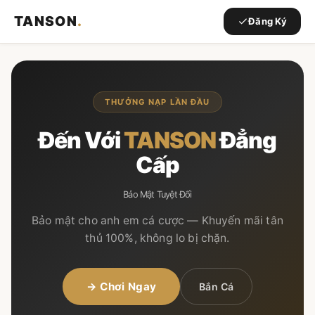
TANSON
.
Đăng Ký
THƯỞNG NẠP LẦN ĐẦU
Đến Với
TANSON
Đẳng
Cấp
Bảo Mật Tuyệt Đối
Bảo mật cho anh em cá cược — Khuyến mãi tân
thủ 100%, không lo bị chặn.
→ Chơi Ngay
Bắn Cá