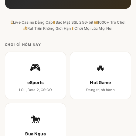
🃏
Live Casino Đẳng Cấp
🔒
Bảo Mật SSL 256-bit
🎰
1000+ Trò Chơi
💰
Rút Tiền Không Giới Hạn
📱
Chơi Mọi Lúc Mọi Nơi
CHƠI GÌ HÔM NAY
🎮
🔥
eSports
Hot Game
LOL, Dota 2, CS:GO
Đang thịnh hành
🐎
Đua Ngựa