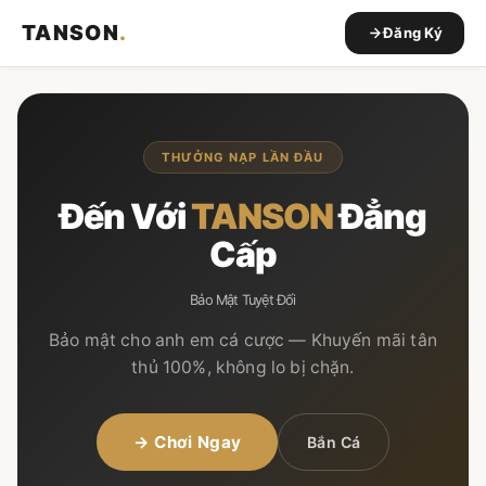
TANSON
.
Đăng Ký
THƯỞNG NẠP LẦN ĐẦU
Đến Với
TANSON
Đẳng
Cấp
Bảo Mật Tuyệt Đối
Bảo mật cho anh em cá cược — Khuyến mãi tân
thủ 100%, không lo bị chặn.
→ Chơi Ngay
Bắn Cá