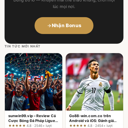
lúc mọi nơi.
Nhận Bonus
TIN TỨC MỚI NHẤT
sunwin99.vip – Review Cá
Go88-win.com.co trên
Cược Bóng Đá Pháp Ligue
Android và iOS: Đánh giá
1: Đọc Kỹ Trước Khi Nạp
thẳng thắn từ người dùng
★★★★★
4.8 · 2546+ lượt
★★★★★
4.8 · 2454+ lượt