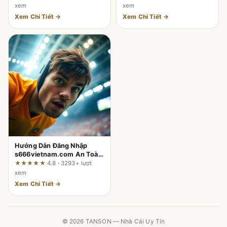
Tiền
lâu năm
xem
xem
Xem Chi Tiết →
Xem Chi Tiết →
Hướng Dẫn Đăng Nhập
s666vietnam.com An Toàn
Trên Điện Thoại
★★★★★
4.8 · 3293+ lượt
xem
Xem Chi Tiết →
© 2026 TANSON — Nhà Cái Uy Tín