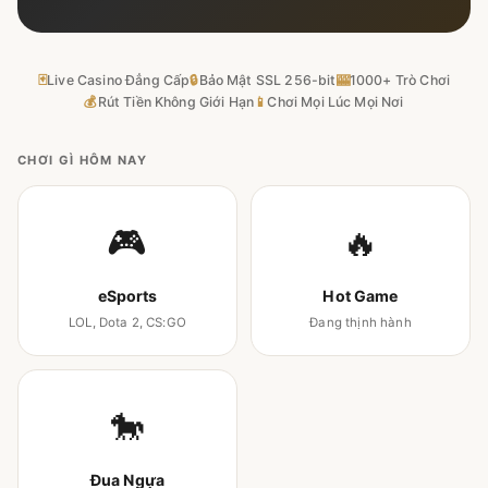
🃏
Live Casino Đẳng Cấp
🔒
Bảo Mật SSL 256-bit
🎰
1000+ Trò Chơi
💰
Rút Tiền Không Giới Hạn
📱
Chơi Mọi Lúc Mọi Nơi
CHƠI GÌ HÔM NAY
🎮
🔥
eSports
Hot Game
LOL, Dota 2, CS:GO
Đang thịnh hành
🐎
Đua Ngựa