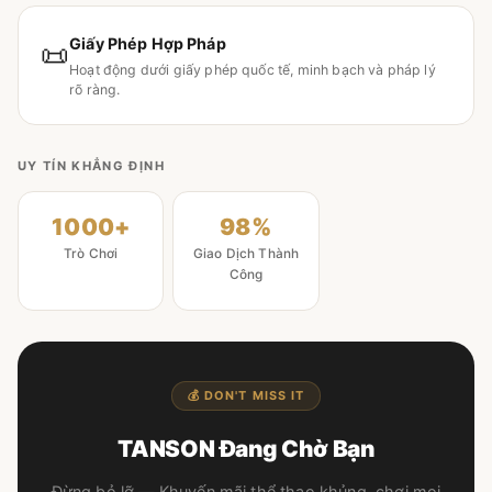
Giấy Phép Hợp Pháp
📜
Hoạt động dưới giấy phép quốc tế, minh bạch và pháp lý
rõ ràng.
UY TÍN KHẲNG ĐỊNH
1000+
98%
Trò Chơi
Giao Dịch Thành
Công
💰 DON'T MISS IT
TANSON Đang Chờ Bạn
Đừng bỏ lỡ — Khuyến mãi thể thao khủng, chơi mọi